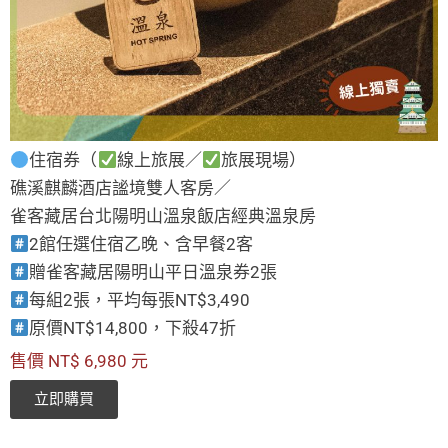
住宿券（
線上旅展／
旅展現場）
礁溪麒麟酒店謐境雙人客房／
雀客藏居台北陽明山溫泉飯店經典溫泉房
2館任選住宿乙晚、含早餐2客
贈雀客藏居陽明山平日溫泉券2張
每組2張，平均每張NT$3,490
原價NT$14,800，下殺47折
售價 NT$ 6,980 元
立即購買