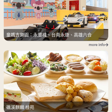
童媽吉樂園：永豐棧、台南永康、高雄六合
more info
礁溪麒麟 桂苑