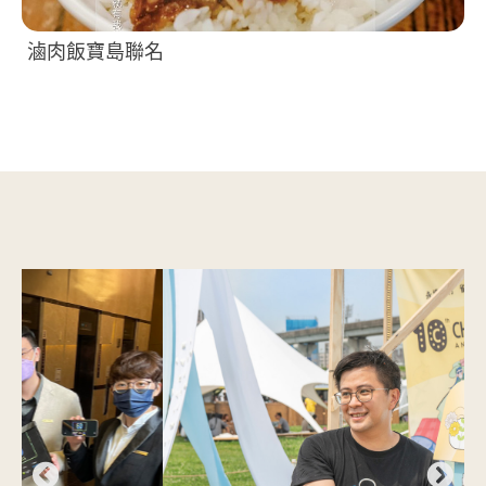
滷肉飯寶島聯名