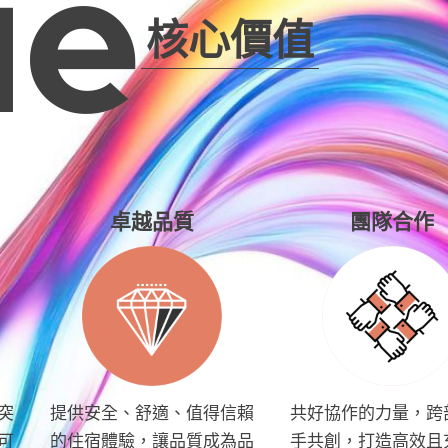
ue
核心價值
卓越品質
團隊合作
突
提供安全、舒適、值得信賴
共好協作的力量，跨
可
的住宿體驗，讓品質成為品
手共創，打造高效且