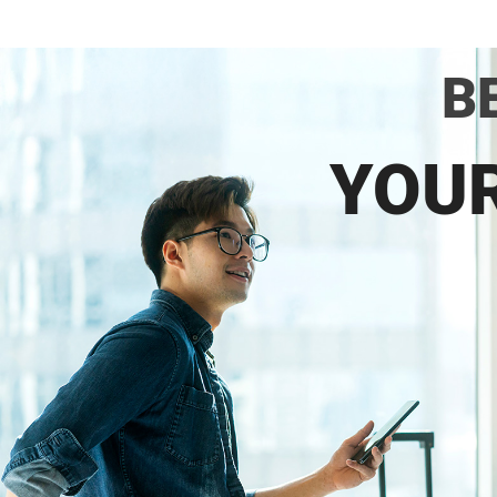
B
YOU